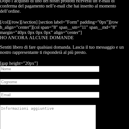
Dopo l’acquisto di uno dei nostri prodotti riceverai un’e-mail di
conferma del pagamento nell’e-mail che hai inserito al momento
dell’ordine.
[/col][/row][/section] [section label=”Form” padding=”0px”][row
h_align=”center”][col span=”8″ span__sm=”11″ span__md=”8″
margin=”40px 0px 0px 0px” align=”center”]
HO ANCORA
ALCUNE DOMANDE
Sentiti libero di fare qualsiasi domanda. Lascia il tuo messaggio e un
nostro rappresentante ti risponderà al più presto.
[gap height=”20px”]