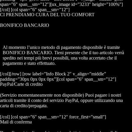
span=”6″ span__sm=”12″][ux_image id=”3233″ height=”100%”]
[/col] [col span=”6″ span__sm=”12″]
CI PRENDIAMO CURA DEL TUO COMFORT
BONIFICO BANCARIO
Al momento l’unico metodo di pagamento disponibile è tramite
BONIFICO BANCARIO. Tieni presente che il tuo articolo verrà
spedito nei tempi più brevi possibili, una volta accertato che il
pagamento e stato effettuato.
[/col][/row] [row label=”Info Block 2″ v_align=”middle”
padding=”30px 0px 0px 0px”][col span=”6″ span__sm=”12″]
PayPal/Carte di credito
(Servizio momentaneamente non disponibile) Puoi pagare i nostri
articoli tramite il conto del servizio PayPal, oppure utilizzando una
carta di credito/prepagata.
[/col] [col span=”6″ span__sm=”12″ force_first=”small”]
Mail di conferma