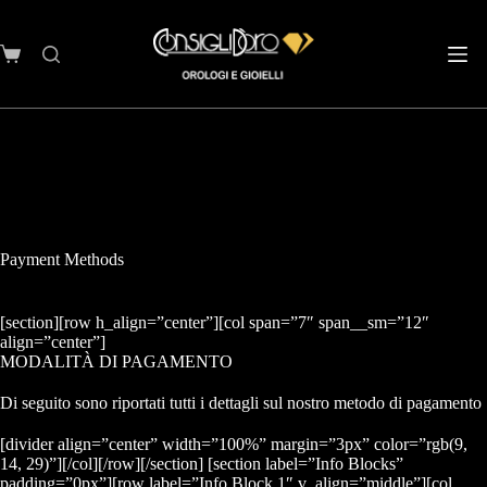
Payment Methods
[section][row h_align=”center”][col span=”7″ span__sm=”12″
align=”center”]
MODALITÀ
DI PAGAMENTO
Di seguito sono riportati tutti i dettagli sul nostro metodo di pagamento
[divider align=”center” width=”100%” margin=”3px” color=”rgb(9,
14, 29)”][/col][/row][/section] [section label=”Info Blocks”
padding=”0px”][row label=”Info Block 1″ v_align=”middle”][col