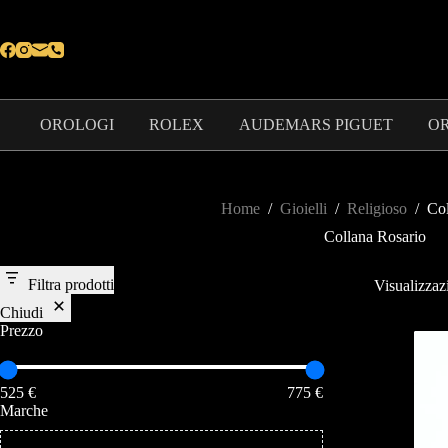
OROLOGI
ROLEX
AUDEMARS PIGUET
OR
Home
/
Gioielli
/
Religioso
/
Col
Collana Rosario
Filtra prodotti
Visualizzazi
Chiudi
Prezzo
525 €
775 €
Marche